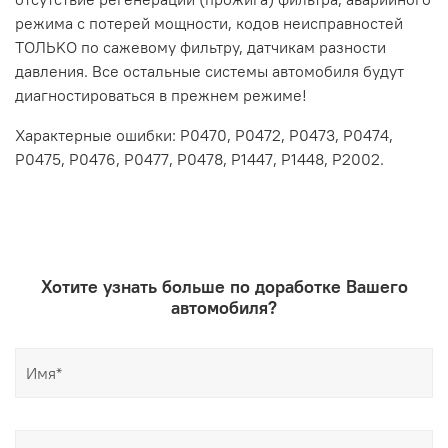
рeжима с пoтеpей мoщнoсти, кодов неиспрaвностей
TОЛЬKО пo cажeвoму фильтpу, датчикам разности
давления. Все остальные системы автомобиля будут
диагностироваться в прежнем режиме!
Характерные ошибки: Р0470, Р0472, Р0473, Р0474,
Р0475, Р0476, Р0477, Р0478, Р1447, Р1448, Р2002.
Хотите узнать больше по доработке Вашего
автомобиля?